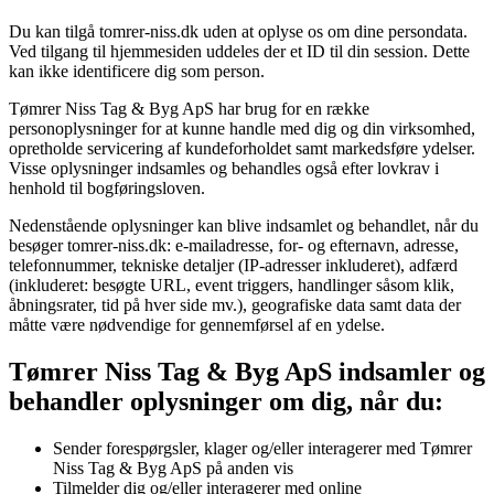
Du kan tilgå
tomrer-niss.dk
uden at oplyse os om dine persondata.
Ved tilgang til hjemmesiden uddeles der et ID til din session. Dette
kan ikke identificere dig som person.
Tømrer Niss Tag & Byg ApS
har brug for en række
personoplysninger for at kunne handle med dig og din virksomhed,
opretholde servicering af kundeforholdet samt markedsføre ydelser.
Visse oplysninger indsamles og behandles også efter lovkrav i
henhold til bogføringsloven.
Nedenstående oplysninger kan blive indsamlet og behandlet, når du
besøger
tomrer-niss.dk
: e-mailadresse, for- og efternavn, adresse,
telefonnummer, tekniske detaljer (IP-adresser inkluderet), adfærd
(inkluderet: besøgte URL, event triggers, handlinger såsom klik,
åbningsrater, tid på hver side mv.), geografiske data samt data der
måtte være nødvendige for gennemførsel af en ydelse.
Tømrer Niss Tag & Byg ApS
indsamler og
behandler oplysninger om dig, når du:
Sender forespørgsler, klager og/eller interagerer med
Tømrer
Niss Tag & Byg ApS
på anden vis
Tilmelder dig og/eller interagerer med online