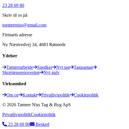
23 28 69 80
Skriv til os på
toemrerniss@gmail.com
Firmaets adresse
Ny Næstvedvej 34, 4683 Rønnede
Ydelser
Tømrerarbejde
Snedker
Nyt tag
Tagpaptag
Skorstensrenovering
Nyt gulv
Virksomhed
Om os
Kontakt
Privatlivspolitik
Cookiepolitik
©
2026
Tømrer Niss Tag & Byg ApS
Privatlivspolitik
Cookiepolitik
23 28 69 80
Besked