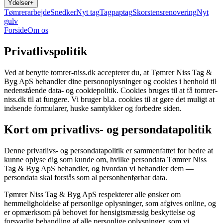
Ydelser
+
Tømrerarbejde
Snedker
Nyt tag
Tagpaptag
Skorstensrenovering
Nyt
gulv
Forside
Om os
23 28 69 80
Privatlivspolitik
Ved at benytte
tomrer-niss.dk
accepterer du, at
Tømrer Niss Tag &
Byg ApS
behandler dine personoplysninger og cookies i henhold til
nedenstående data- og cookiepolitik. Cookies bruges til at få
tomrer-
niss.dk
til at fungere. Vi bruger bl.a. cookies til at gøre det muligt at
indsende formularer, huske samtykker og forbedre siden.
Kort om privatlivs- og persondatapolitik
Denne privatlivs- og persondatapolitik er sammenfattet for bedre at
kunne oplyse dig som kunde om, hvilke persondata
Tømrer Niss
Tag & Byg ApS
behandler, og hvordan vi behandler dem —
persondata skal forstås som al personhenførbar data.
Tømrer Niss Tag & Byg ApS
respekterer alle ønsker om
hemmeligholdelse af personlige oplysninger, som afgives online, og
er opmærksom på behovet for hensigtsmæssig beskyttelse og
forsvarlig behandling af alle personlige oplysninger, som vi