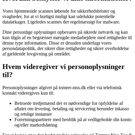
Vores hjemmeside scannes løbende for sikkerhedsbrister og
svagheder, for at vi hurtigst muligt kan udelukke potentielle
datalækager. Ligeledes scannes der regelmæssigt for malware.
Dine personlige oplysninger opbevares på sikrede netværk og kan
kun tilgås af en begrænset mængde medarbejdere med rettigheder til
denne type information. Disse er desuden underlagt vores
persondatapolitik, der sikrer dine rettigheder og sikrer overholdelse
af gældende lovgivning på området.
Hvem videregiver vi personoplysninger
til?
Personoplysninger afgivet på
tomrer-niss.dk
eller via telefonisk
kontakt videregives kun til:
Betroede tredjemænd der er nødvendige for opfyldelse af
aftaler om levering, betaling og servicering herunder inkasso
og retslige instanser
Forretningspartnere med henblik på at vedligeholde din konto
og/eller markedsføring