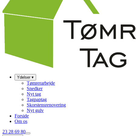
Ydelser
▾
Tømrerarbejde
Snedker
Nyt tag
Tagpaptag
Skorstensrenovering
Nyt gulv
Forside
Om os
23 28 69 80