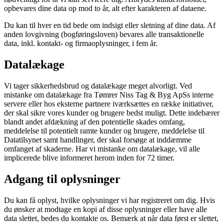
opbevares dine data op mod to år, alt efter karakteren af dataene.
Du kan til hver en tid bede om indsigt eller sletning af dine data. Af
anden lovgivning (bogføringsloven) bevares alle transaktionelle
data, inkl. kontakt- og firmaoplysninger, i fem år.
Datalækage
Vi tager sikkerhedsbrud og datalækage meget alvorligt. Ved
mistanke om datalækage fra
Tømrer Niss Tag & Byg ApS
s interne
servere eller hos eksterne partnere iværksættes en række initiativer,
der skal sikre vores kunder og brugere bedst muligt. Dette indebærer
blandt andet afdækning af den potentielle skades omfang,
meddelelse til potentielt ramte kunder og brugere, meddelelse til
Datatilsynet samt handlinger, der skal forsøge at inddæmme
omfanget af skaderne. Har vi mistanke om datalækage, vil alle
implicerede blive informeret herom inden for 72 timer.
Adgang til oplysninger
Du kan få oplyst, hvilke oplysninger vi har registreret om dig. Hvis
du ønsker at modtage en kopi af disse oplysninger eller have alle
data slettet, bedes du kontakte os. Bemærk at når data først er slettet,