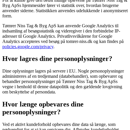
For at kunne give den bedst mulige oplevelse på
Tømrer Niss Tag &
Byg ApS
s hjemmesider fører vi statistik over, hvordan brugerne
anvender siderne. Statistikken anvendes udelukkende i anonymiseret
form.
Tømrer Niss Tag & Byg ApS
kan anvende Google Analytics til
indsamling af besøgsstatistik og videregiver i den forbindelse IP-
adresser til Google Analytics. Privatlivsvilkårene for Google
Analytics accepteres ved besøg på
tomrer-niss.dk
og kan findes på
policies.google.com/privacy
.
Hvor lagres dine personoplysninger?
Dine oplysninger lagres på servere i EU. Nogle personoplysninger
administreres af en tredjemand (databehandler), som opbevarer og
behandler personoplysninger på
Tømrer Niss Tag & Byg ApS
s
vegne i henhold til denne datapolitik og den gældende lovgivning
om beskyttelse af persondata.
Hvor længe opbevares dine
personoplysninger?
Ved et aktivt kundeforhold opbevares dine data så længe, som
nødvendigt for at vi kan servicere dig. Afbrydes kundeforholdet,